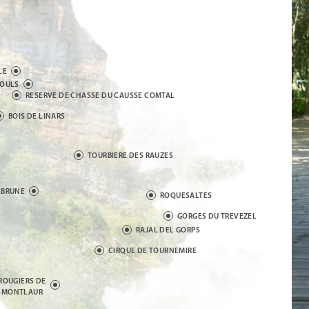
LE
ZOULS
RESERVE DE CHASSE DU CAUSSE COMTAL
BOIS DE LINARS
TOURBIERE DES RAUZES
EBRUNE
ROQUESALTES
GORGES DU TREVEZEL
RAJAL DEL GORPS
CIRQUE DE TOURNEMIRE
ROUGIERS DE
MONTLAUR