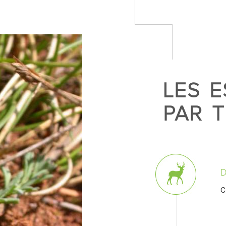
LES 
PAR 
C