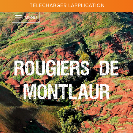
Aller
TÉLÉCHARGER L'APPLICATION
au
contenu
Toggle
principal
navigation
ROUGIERS DE
MONTLAUR