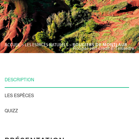
ACCUEIL
>
LES ESPACES NATURELS
>
ROUGIERS DE MONTLAUR
Rougier-vert-credit-E-Teissedre
DESCRIPTION
LES ESPÈCES
QUIZZ