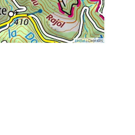
Leaflet
| Carte IGN