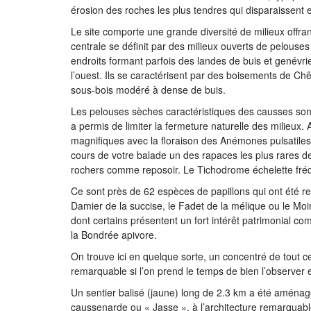
érosion des roches les plus tendres qui disparaissent et
Le site comporte une grande diversité de milieux offran
centrale se définit par des milieux ouverts de pelouse
endroits formant parfois des landes de buis et genévrier
l’ouest. Ils se caractérisent par des boisements de C
sous-bois modéré à dense de buis.
Les pelouses sèches caractéristiques des causses sont 
a permis de limiter la fermeture naturelle des milieux.
magnifiques avec la floraison des Anémones pulsatiles
cours de votre balade un des rapaces les plus rares de
rochers comme reposoir. Le Tichodrome échelette fréquen
Ce sont près de 62 espèces de papillons qui ont été re
Damier de la succise, le Fadet de la mélique ou le Mo
dont certains présentent un fort intérêt patrimonial co
la Bondrée apivore.
On trouve ici en quelque sorte, un concentré de tout ce
remarquable si l’on prend le temps de bien l’observer 
Un sentier balisé (jaune) long de 2.3 km a été aménag
caussenarde ou « Jasse », à l’architecture remarquable