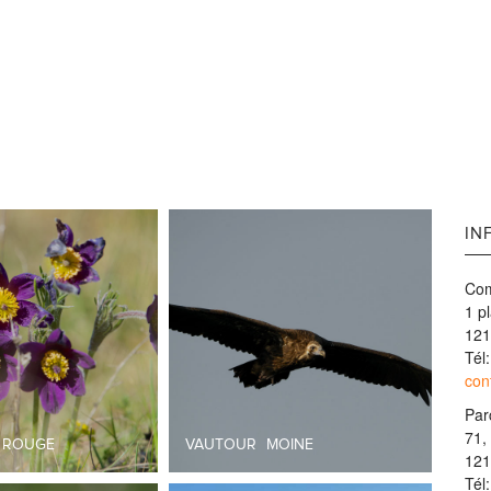
IN
Com
1 p
121
Tél
con
Par
71,
E ROUGE
VAUTOUR MOINE
121
Tél