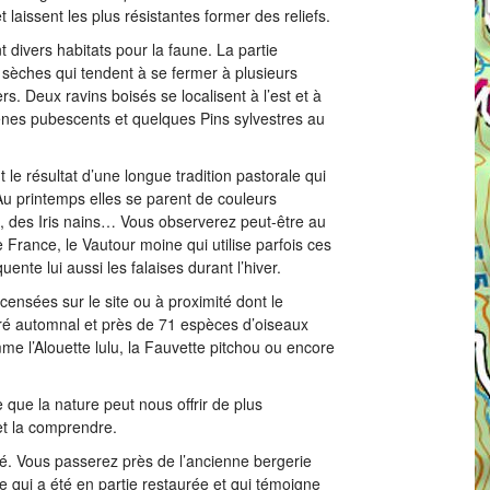
 laissent les plus résistantes former des reliefs.
t divers habitats pour la faune. La partie
s sèches qui tendent à se fermer à plusieurs
s. Deux ravins boisés se localisent à l’est et à
hênes pubescents et quelques Pins sylvestres au
le résultat d’une longue tradition pastorale qui
 Au printemps elles se parent de couleurs
, des Iris nains… Vous observerez peut-être au
 France, le Vautour moine qui utilise parfois ces
te lui aussi les falaises durant l’hiver.
censées sur le site ou à proximité dont le
iré automnal et près de 71 espèces d’oiseaux
mme l’Alouette lulu, la Fauvette pitchou ou encore
 que la nature peut nous offrir de plus
et la comprendre.
é. Vous passerez près de l’ancienne bergerie
 qui a été en partie restaurée et qui témoigne