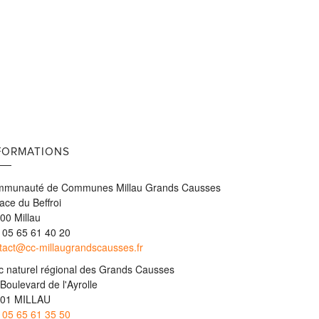
FORMATIONS
munauté de Communes Millau Grands Causses
lace du Beffroi
00 Millau
: 05 65 61 40 20
tact@cc-millaugrandscausses.fr
c naturel régional des Grands Causses
 Boulevard de l'Ayrolle
01 MILLAU
:
05 65 61 35 50