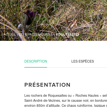
ACCUEIL
>
LES ESPACES NATURELS
>
ROQUESALTES
DESCRIPTION
LES ESPÈCES
PRÉSENTATION
Les rochers de Roquesaltes ou « Roches Hautes » selo
Saint-André-de-Vezines, sur le causse noir, en bordur
environ 850m d’altitude. Ce chaos ruiniforme, typique 