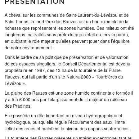
PRÉSENTATION
A cheval sur les communes de Saint-Laurent-du-Lévézou et de
Saint-Léons, la tourbière des Rauzes est un bon exemple de la
richesse que représentent les zones humides. Ces milieux ont été
longtemps maltraités sous prétexte que c’était du terrain perdu,
en oubliant le rôle majeur qu’elles peuvent jouer dans l’équilibre
de notre environnement.
Dans le cadre de sa politique de préservation et de valorisation
de ces espaces singuliers, le Conseil Départemental est devenu
propriétaire en 1997, des 13 ha de la tourbière de la Plaine
Rauzes, qui fait partie d’un site Natura 2000 « Tourbières du
Lévézou ».
La plaine des Rauzes est une zone humide continentale formée il
y a 5 à 6 000 ans par l’élargissement du lit majeur du ruisseau
des Pradines.
Elle possède un rôle important au niveau hydrographique et
hydrologique, puisqu’elle régule l’écoulement des eaux, limite
l’effet des crues et maintient le niveau des nappes souterraines.
La tourbière des Rauzes présente un intérêt exceptionnel tant au