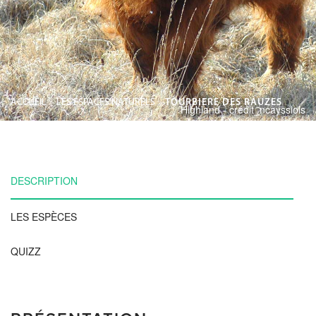
ACCUEIL
>
LES ESPACES NATURELS
>
TOURBIERE DES RAUZES
Highland - crédit_ncayssiols
DESCRIPTION
LES ESPÈCES
QUIZZ