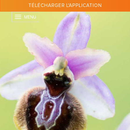
Aller
TÉLÉCHARGER L'APPLICATION
au
contenu
Toggle
principal
navigation