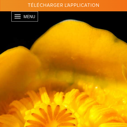
Aller
TÉLÉCHARGER L'APPLICATION
au
contenu
Toggle
principal
navigation