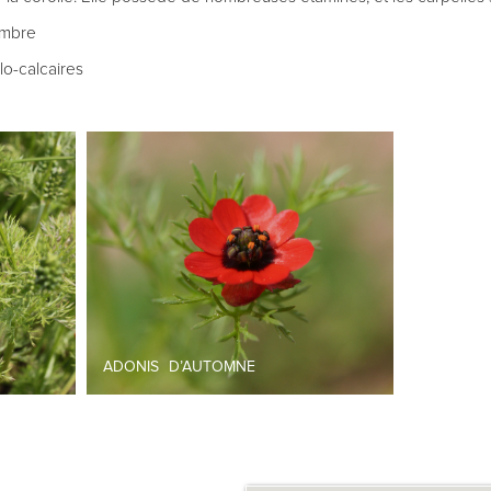
embre
lo-calcaires
ADONIS D’AUTOMNE