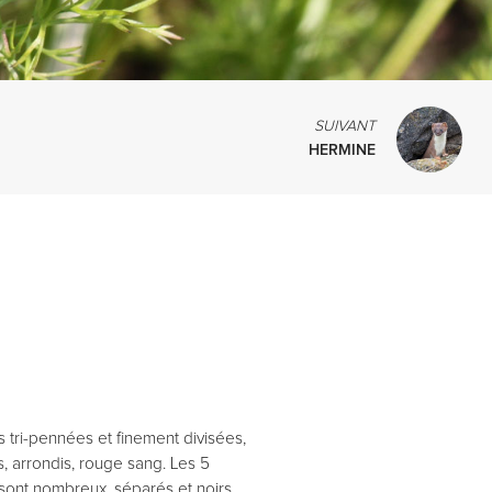
SUIVANT
HERMINE
s tri-pennées et finement divisées,
es, arrondis, rouge sang. Les 5
 sont nombreux, séparés et noirs.