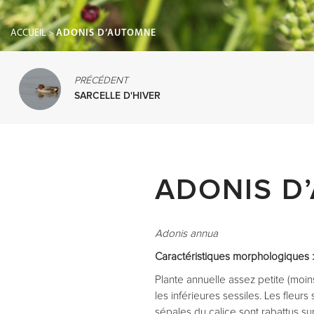
ACCUEIL
>
ADONIS D’AUTOMNE
PRÉCÉDENT
SARCELLE D'HIVER
ADONIS D
Adonis annua
Caractéristiques morphologiques 
Plante annuelle assez petite (moins
les inférieures sessiles. Les fleurs
sépales du calice sont rabattus su